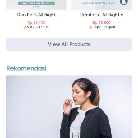
Duo Pack All Night
Pembalut All Night 6
Rp
66.100
Rp
38.800
5.0
|
259 terjual
5.0
|
535 terjual
View All Products
Rekomendasi