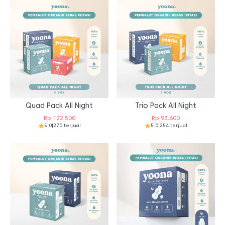
Quad Pack All Night
Trio Pack All Night
Rp
122.500
Rp
93.600
5.0
|
270 terjual
5.0
|
254 terjual