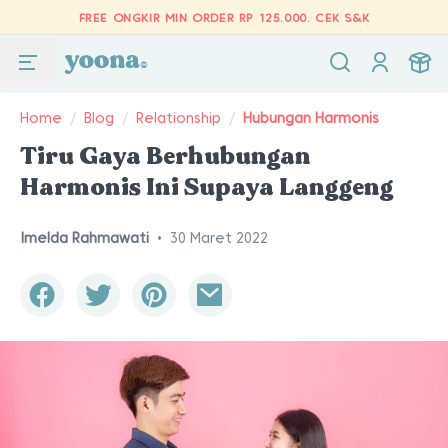
FREE ONGKIR MIN ORDER RP 125.000.
CEK S&K
Home
/
Blog
/
Relationship
/
Hubungan Harmonis
Tiru Gaya Berhubungan
Harmonis Ini Supaya Langgeng
Imelda Rahmawati
•
30 Maret 2022