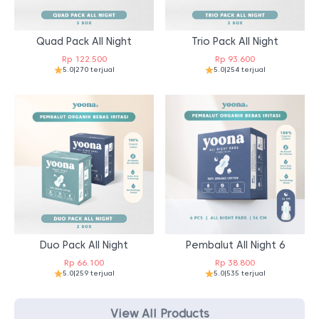
Quad Pack All Night
Trio Pack All Night
Rp
122.500
Rp
93.600
5.0
|
270 terjual
5.0
|
254 terjual
Duo Pack All Night
Pembalut All Night 6
Rp
66.100
Rp
38.800
5.0
|
259 terjual
5.0
|
535 terjual
View All Products