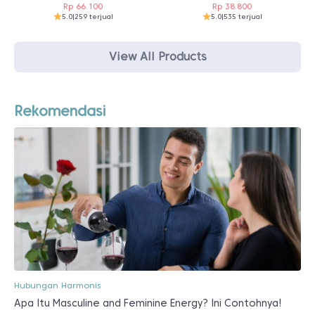
Rp
66.100
Rp
38.800
5.0
|
259 terjual
5.0
|
535 terjual
View All Products
Rekomendasi
Hubungan Harmonis
Apa Itu Masculine and Feminine Energy? Ini Contohnya!