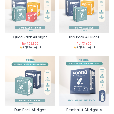
Quad Pack All Night
Trio Pack All Night
Rp
122.500
Rp
93.600
5.0
|
270 terjual
5.0
|
254 terjual
Duo Pack All Night
Pembalut All Night 6