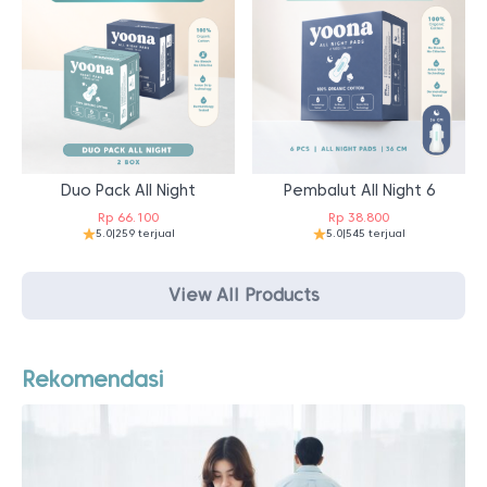
Duo Pack All Night
Pembalut All Night 6
Rp
66.100
Rp
38.800
5.0
|
259 terjual
5.0
|
545 terjual
View All Products
Rekomendasi