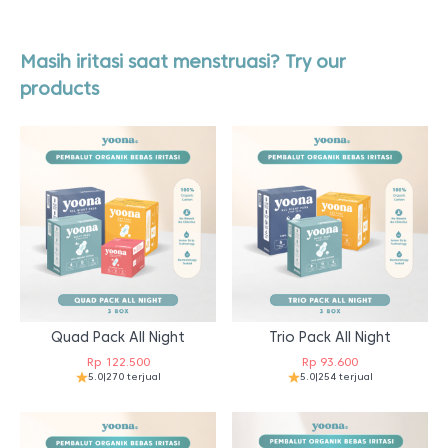
Masih iritasi saat menstruasi? Try our
products
Quad Pack All Night
Trio Pack All Night
Rp
122.500
Rp
93.600
5.0
|
270 terjual
5.0
|
254 terjual