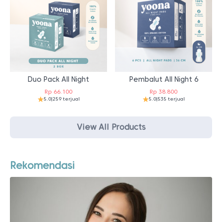
Duo Pack All Night
Pembalut All Night 6
Rp
66.100
Rp
38.800
5.0
|
259 terjual
5.0
|
535 terjual
View All Products
Rekomendasi