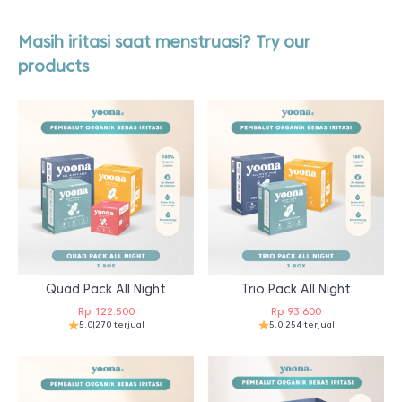
Masih iritasi saat menstruasi? Try our
products
Quad Pack All Night
Trio Pack All Night
Rp
122.500
Rp
93.600
5.0
|
270 terjual
5.0
|
254 terjual