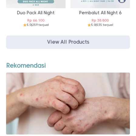
Duo Pack All Night
Pembalut All Night 6
Rp
66.100
Rp
38.800
5.0
|
259 terjual
5.0
|
535 terjual
View All Products
Rekomendasi