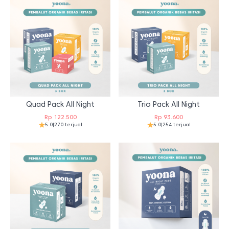
Quad Pack All Night
Trio Pack All Night
Rp
122.500
Rp
93.600
5.0
|
270 terjual
5.0
|
254 terjual