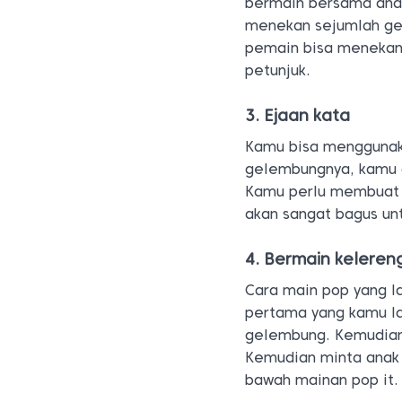
bermain bersama anak
menekan sejumlah gel
pemain bisa menekan
petunjuk.
3. Ejaan kata
Kamu bisa menggunakan
gelembungnya, kamu d
Kamu perlu membuat k
akan sangat bagus unt
4. Bermain keleren
Cara main pop yang la
pertama yang kamu la
gelembung. Kemudian
Kemudian minta anak
bawah mainan pop it.