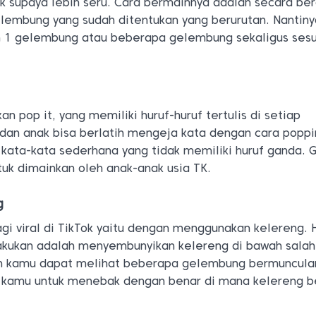
 supaya lebih seru. Cara bermainnya adalah secara berg
embung yang sudah ditentukan yang berurutan. Nantiny
 1 gelembung atau beberapa gelembung sekaligus sesu
 pop it, yang memiliki huruf-huruf tertulis di setiap
an anak bisa berlatih mengeja kata dengan cara poppin
ata-kata sederhana yang tidak memiliki huruf ganda. 
uk dimainkan oleh anak-anak usia TK.
g
gi viral di TikTok yaitu dengan menggunakan kelereng. 
kukan adalah menyembunyikan kelereng di bawah salah
 kamu dapat melihat beberapa gelembung bermuncula
 kamu untuk menebak dengan benar di mana kelereng b