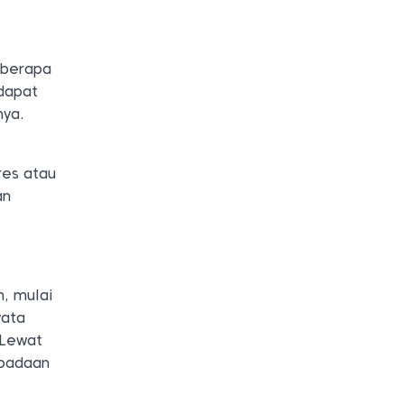
eberapa
dapat
nya.
res atau
an
h, mulai
yata
 Lewat
spadaan