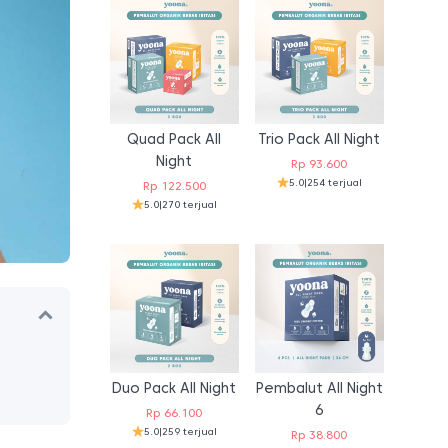
Quad Pack All
Trio Pack All Night
Night
Rp
93.600
5.0
|
254 terjual
Rp
122.500
5.0
|
270 terjual
Duo Pack All Night
Pembalut All Night
6
Rp
66.100
5.0
|
259 terjual
Rp
38.800