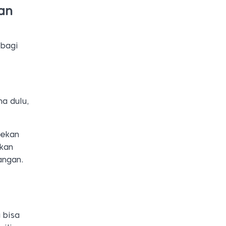
an
 bagi
na dulu,
nekan
ekan
angan.
 bisa