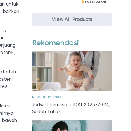
5.0
|
535 terjual
an untuk
, bahkan
View All Products
tau
an
Rekomendasi
erjuang
otorik,
at oleh
ster.
190
Kesehatan Anak
Jadwal Imunisasi IDAI 2023-2024,
ukses
Sudah Tahu?
hirnya
di bawah