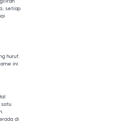
iliran
a, setiap
ai
g huruf.
Game ini
Hal
 satu
n.
erada di