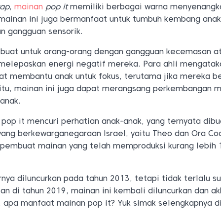
rap
,
mainan
pop it
memiliki berbagai warna menyenangk
 mainan ini juga bermanfaat untuk tumbuh kembang anak
an gangguan sensorik.
dibuat untuk orang-orang dengan gangguan kecemasan a
k melepaskan energi negatif mereka. Para ahli mengatak
at membantu anak untuk fokus, terutama jika mereka b
itu, mainan ini juga dapat merangsang perkembangan m
 anak.
 pop it mencuri perhatian anak-anak, yang ternyata dibu
yang berkewarganegaraan Israel, yaitu Theo dan Ora Coa
pembuat mainan yang telah memproduksi kurang lebih 
nya diluncurkan pada tahun 2013, tetapi tidak terlalu s
an di tahun 2019, mainan ini kembali diluncurkan dan ak
as, apa manfaat mainan pop it? Yuk simak selengkapnya 