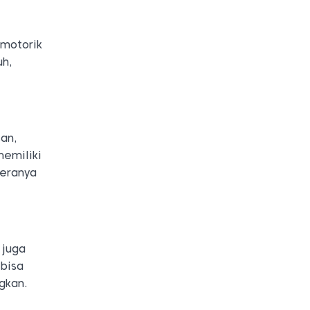
 motorik
uh,
an,
emiliki
deranya
 juga
 bisa
gkan.