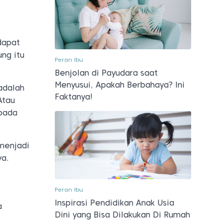
dapat
ng itu
Peran Ibu
Benjolan di Payudara saat
Menyusui, Apakah Berbahaya? Ini
adalah
Faktanya!
Atau
 pada
 menjadi
ya.
Peran Ibu
Inspirasi Pendidikan Anak Usia
a
Dini yang Bisa Dilakukan Di Rumah