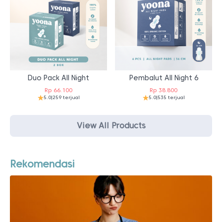
Duo Pack All Night
Pembalut All Night 6
Rp
66.100
Rp
38.800
5.0
|
259 terjual
5.0
|
535 terjual
View All Products
Rekomendasi