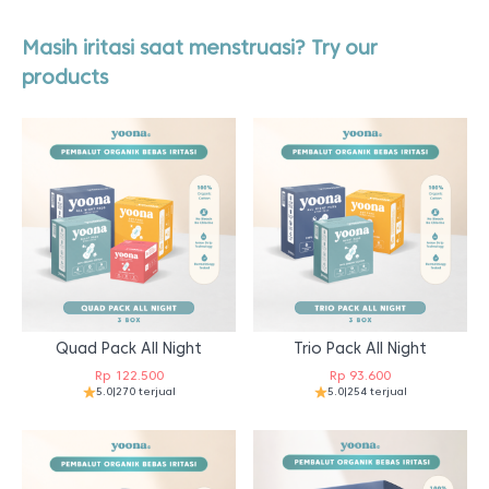
Masih iritasi saat menstruasi? Try our
products
Quad Pack All Night
Trio Pack All Night
Rp
122.500
Rp
93.600
5.0
|
270 terjual
5.0
|
254 terjual