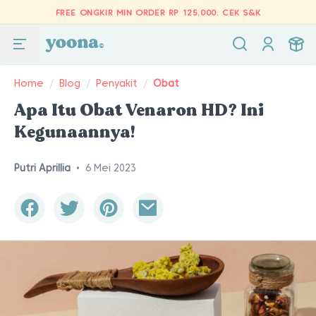
FREE ONGKIR MIN ORDER RP 125.000.
CEK S&K
Home
/
Blog
/
Penyakit
/
Obat
Apa Itu Obat Venaron HD? Ini
Kegunaannya!
Putri Aprillia
•
6 Mei 2023