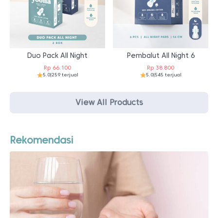
Duo Pack All Night
Pembalut All Night 6
Rp
66.100
Rp
38.800
5.0
|
259 terjual
5.0
|
545 terjual
View All Products
Rekomendasi