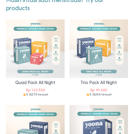
Masih iritasi saat menstruasi? Try our
products
Quad Pack All Night
Trio Pack All Night
Rp
122.500
Rp
93.600
5.0
|
270 terjual
5.0
|
254 terjual