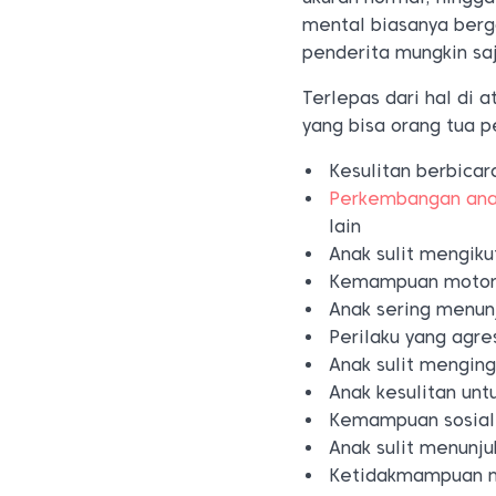
mental biasanya berga
penderita mungkin saj
Terlepas dari hal di 
yang bisa orang tua p
Kesulitan berbica
Perkembangan an
lain
Anak sulit mengiku
Kemampuan motori
Anak sering menun
Perilaku yang agre
Anak sulit mengin
Anak kesulitan un
Kemampuan sosialis
Anak sulit menunj
Ketidakmampuan me