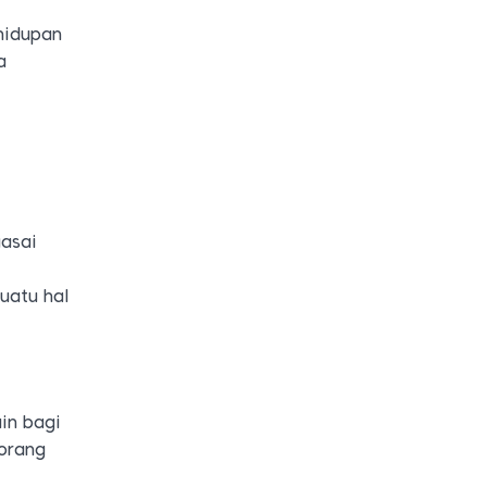
hidupan
a
uasai
uatu hal
in bagi
 orang