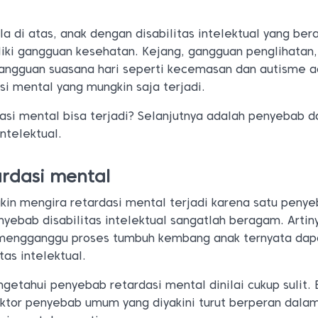
la di atas, anak dengan disabilitas intelektual yang ber
liki gangguan kesehatan. Kejang, gangguan penglihatan,
angguan suasana hari seperti kecemasan dan autisme a
si mental yang mungkin saja terjadi.
si mental bisa terjadi? Selanjutnya adalah penyebab d
ntelektual.
rdasi mental
in mengira retardasi mental terjadi karena satu peny
nyebab disabilitas intelektual sangatlah beragam. Artin
 mengganggu proses tumbuh kembang anak ternyata dap
as intelektual.
getahui penyebab retardasi mental dinilai cukup sulit.
aktor penyebab umum yang diyakini turut berperan dala