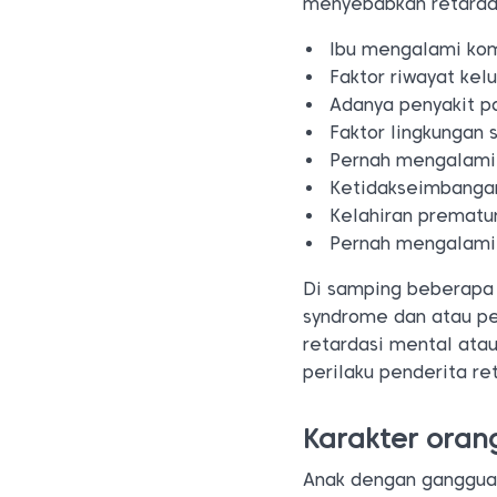
menyebabkan retardas
Ibu mengalami kom
Faktor riwayat kel
Adanya penyakit 
Faktor lingkungan 
Pernah mengalami 
Ketidakseimbangan
Kelahiran prematu
Pernah mengalami 
Di samping beberapa 
syndrome dan atau p
retardasi mental atau
perilaku penderita re
Karakter oran
Anak dengan ganggua