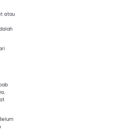
at atau
dalah
ari
ebab
ya,
at
 Belum
m