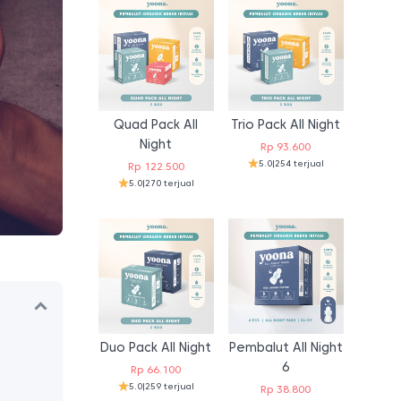
Quad Pack All
Trio Pack All Night
Night
Rp
93.600
5.0
|
254 terjual
Rp
122.500
5.0
|
270 terjual
Duo Pack All Night
Pembalut All Night
6
Rp
66.100
5.0
|
259 terjual
Rp
38.800