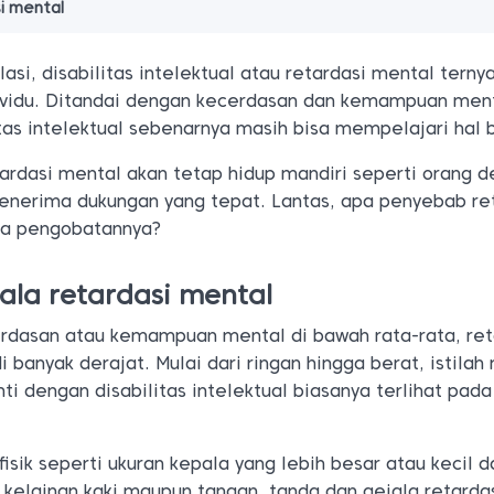
i mental
asi, disabilitas intelektual atau retardasi mental terny
ividu. Ditandai dengan kecerdasan dan kemampuan men
itas intelektual sebenarnya masih bisa mempelajari hal 
tardasi mental akan tetap hidup mandiri seperti orang 
nerima dukungan yang tepat. Lantas, apa penyebab re
a pengobatannya?
ala retardasi mental
rdasan atau kemampuan mental di bawah rata-rata, ret
 banyak derajat. Mulai dari ringan hingga berat, istilah 
nti dengan disabilitas intelektual biasanya terlihat pad
fisik seperti ukuran kepala yang lebih besar atau kecil 
 kelainan kaki maupun tangan, tanda dan gejala retarda