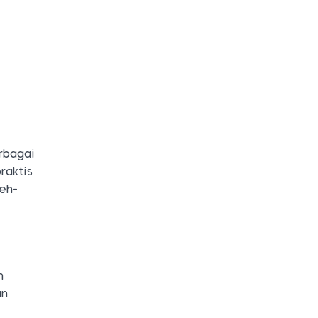
erbagai
raktis
leh-
n
an