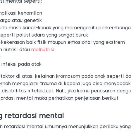
i mental seperti:
plikasi kehamilan
uarga atau genetik
pada masa kanak-kanak yang memengaruhi perkembanga
seperti polusi udara yang sangat buruk
kekerasan baik fisik maupun emosional yang ekstrem
 nutrisi atau
malnutrisi
r
infeksi pada otak
faktor di atas, kelainan kromosom pada anak seperti d
ernah mengalami trauma di kepala juga bisa menyebab
 disabilitas intelektual. Nah, jika kamu penasaran deng
tardasi mental maka perhatikan penjelasan berikut.
g retardasi mental
n retardasi mental umumnya menunjukkan perilaku yang