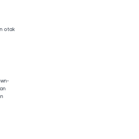
n otak
own-
kan
an