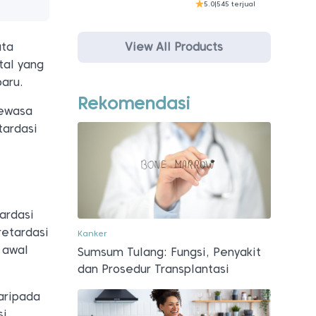
5.0
|
545 terjual
View All Products
ata
tal yang
baru.
Rekomendasi
dewasa
tardasi
ardasi
retardasi
Kanker
a awal
Sumsum Tulang: Fungsi, Penyakit
dan Prosedur Transplantasi
daripada
si