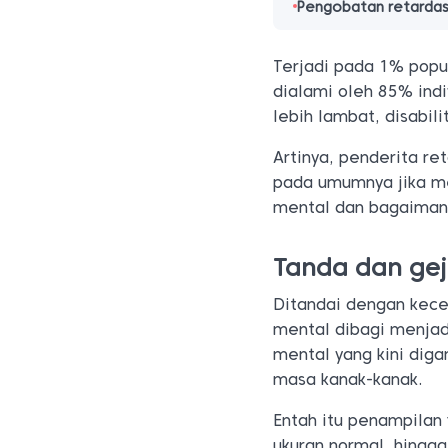
Pengobatan retardas
Terjadi pada 1% popul
dialami oleh 85% ind
lebih lambat, disabil
Artinya, penderita re
pada umumnya jika me
mental dan bagaiman
Tanda dan gej
Ditandai dengan kece
mental dibagi menjadi
mental yang kini diga
masa kanak-kanak.
Entah itu penampilan 
ukuran normal, hingga