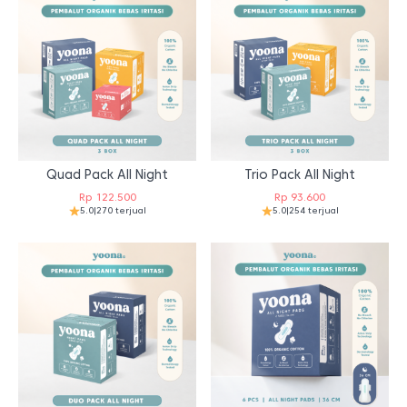
Quad Pack All Night
Trio Pack All Night
Rp
122.500
Rp
93.600
5.0
|
270 terjual
5.0
|
254 terjual