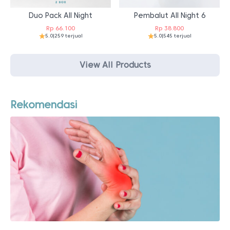
Duo Pack All Night
Pembalut All Night 6
Rp
66.100
Rp
38.800
5.0
|
259 terjual
5.0
|
545 terjual
View All Products
Rekomendasi