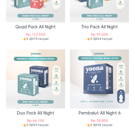
Quad Pack All Night
Trio Pack All Night
Rp
122.500
Rp
93.600
5.0
|
270 terjual
5.0
|
254 terjual
Duo Pack All Night
Pembalut All Night 6
Rp
66.100
Rp
38.800
5.0
|
259 terjual
5.0
|
535 terjual