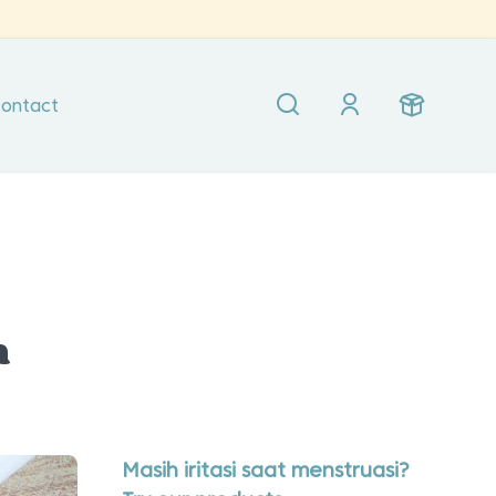
ontact
n
Masih iritasi saat menstruasi?