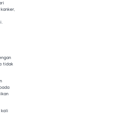
ri
 kanker,
i.
engan
 tidak
n
 pada
sikan
kali