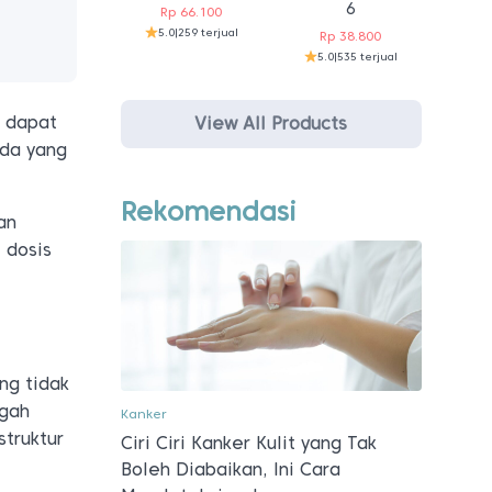
6
Rp
66.100
5.0
|
259 terjual
Rp
38.800
5.0
|
535 terjual
g dapat
View All Products
da yang
Rekomendasi
an
 dosis
ng tidak
egah
Kanker
struktur
Ciri Ciri Kanker Kulit yang Tak
Boleh Diabaikan, Ini Cara