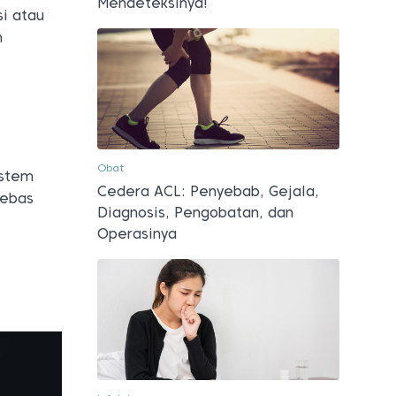
Mendeteksinya!
si atau
n
Obat
istem
Cedera ACL: Penyebab, Gejala,
bebas
Diagnosis, Pengobatan, dan
Operasinya