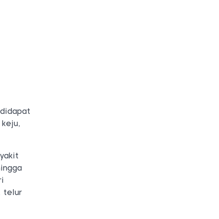
 didapat
 keju,
yakit
hingga
i
 telur