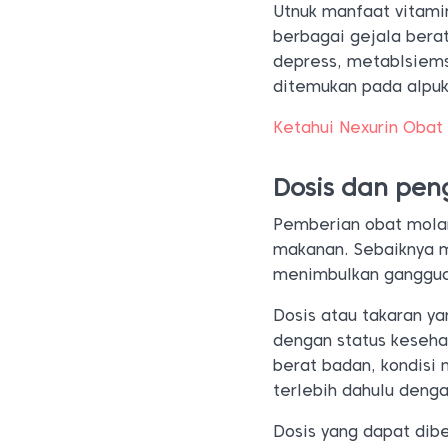
Utnuk manfaat vitami
berbagai gejala berat
depress, metablsiems,
ditemukan pada alpuka
Ketahui Nexurin Obat
Dosis dan pe
n
Pemberian obat mola
makanan. Sebaiknya 
menimbulkan ganggua
Dosis atau takaran y
dengan status kesehat
berat badan, kondisi 
terlebih dahulu deng
Dosis yang dapat dib