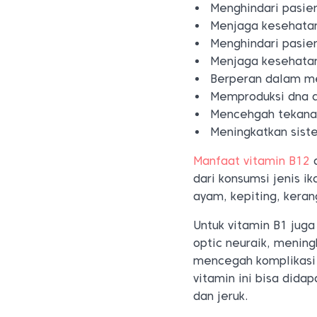
Menghindari pasien
Menjaga kesehatan 
Menghindari pasien
Menjaga kesehata
Berperan dalam m
Memproduksi dna d
Mencehgah tekanan
Meningkatkan sis
Manfaat vitamin B12
d
dari konsumsi jenis ik
ayam, kepiting, keran
Untuk vitamin B1 juga
optic neuraik, menin
mencegah komplikasi 
vitamin ini bisa dida
dan jeruk.