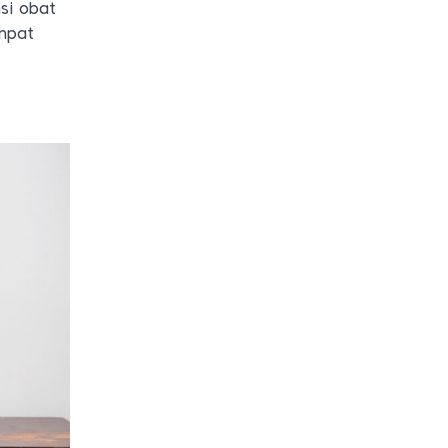
si obat
empat