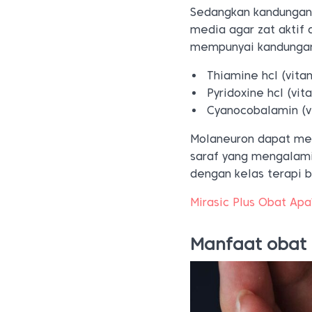
Sedangkan kandungan t
media agar zat aktif
mempunyai kandungan
Thiamine hcl (vit
Pyridoxine hcl (vi
Cyanocobalamin (
Molaneuron dapat mem
saraf yang mengalami
dengan kelas terapi b
Mirasic Plus Obat Ap
Manfaat obat