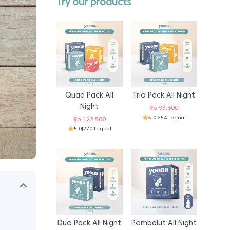
Try our products
Quad Pack All
Trio Pack All Night
Night
Rp
93.600
5.0
|
254 terjual
Rp
122.500
5.0
|
270 terjual
Duo Pack All Night
Pembalut All Night