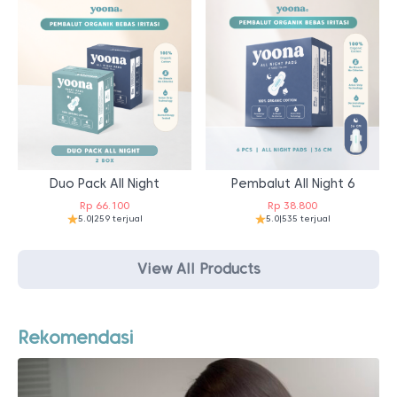
Duo Pack All Night
Pembalut All Night 6
Rp
66.100
Rp
38.800
5.0
|
259 terjual
5.0
|
535 terjual
View All Products
Rekomendasi