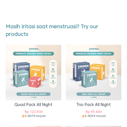
Masih iritasi saat menstruasi? Try our
products
Quad Pack All Night
Trio Pack All Night
Rp
122.500
Rp
93.600
5.0
|
270 terjual
5.0
|
254 terjual