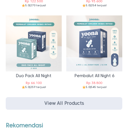
Rp
122.500
Rp
93.600
5.0
|
270 terjual
5.0
|
254 terjual
Duo Pack All Night
Pembalut All Night 6
Rp
66.100
Rp
38.800
5.0
|
259 terjual
5.0
|
545 terjual
View All Products
Rekomendasi