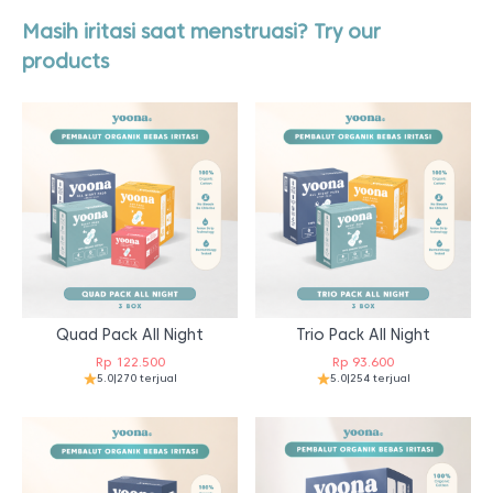
Masih iritasi saat menstruasi? Try our
products
Quad Pack All Night
Trio Pack All Night
Rp
122.500
Rp
93.600
5.0
|
270 terjual
5.0
|
254 terjual