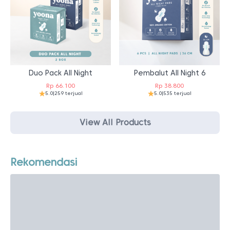
Duo Pack All Night
Pembalut All Night 6
Rp
66.100
Rp
38.800
5.0
|
259 terjual
5.0
|
535 terjual
View All Products
Rekomendasi