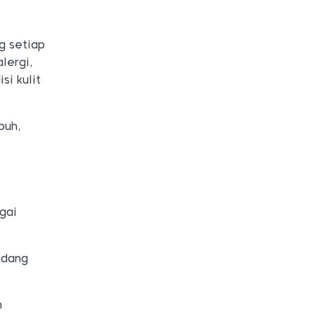
g setiap
lergi,
si kulit
buh,
gai
radang
n