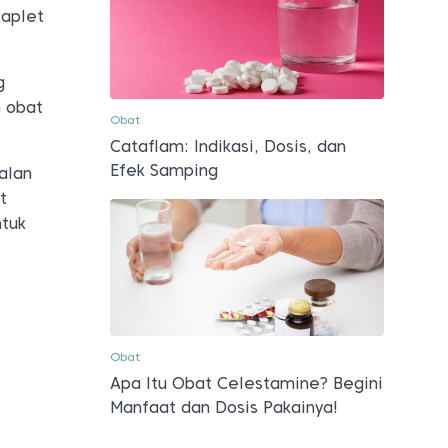
kaplet
g
h obat
Obat
Cataflam: Indikasi, Dosis, dan
Efek Samping
alan
t
ntuk
Obat
Apa Itu Obat Celestamine? Begini
Manfaat dan Dosis Pakainya!