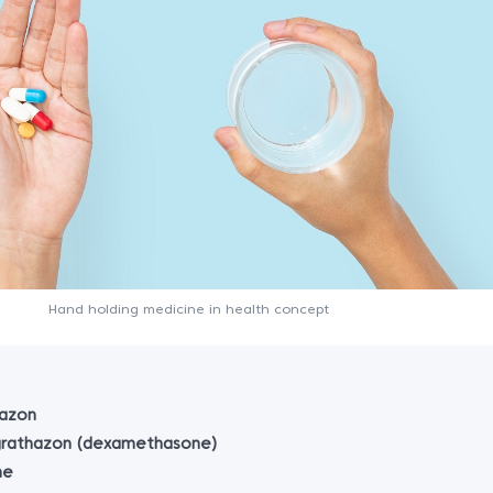
Hand holding medicine in health concept
hazon
 grathazon (dexamethasone)
ne