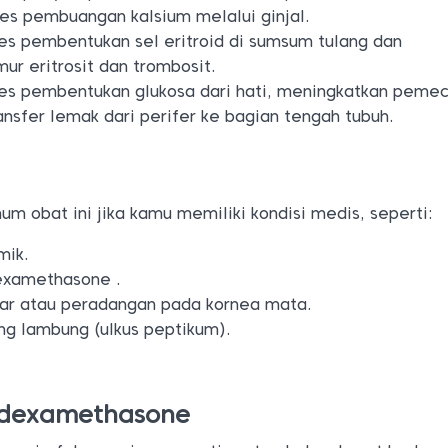
es pembuangan kalsium melalui ginjal.
es pembentukan sel eritroid di sumsum tulang dan
r eritrosit dan trombosit.
es pembentukan glukosa dari hati, meningkatkan peme
nsfer lemak dari perifer ke bagian tengah tubuh.
um obat ini jika kamu memiliki kondisi medis, seperti:
mik.
examethasone .
ular atau peradangan pada kornea mata.
ng lambung (ulkus peptikum).
 dexamethasone