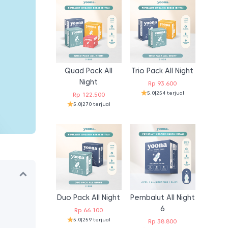
Quad Pack All
Trio Pack All Night
Night
Rp
93.600
5.0
|
254 terjual
Rp
122.500
5.0
|
270 terjual
Duo Pack All Night
Pembalut All Night
6
Rp
66.100
5.0
|
259 terjual
Rp
38.800