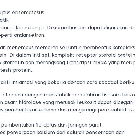
lupus eritematosus
atik
selama kemoterapi. Dexamethasone dapat digunakan d
eperti ondansetron.
ngan menembus membran sel untuk membentuk komplek
in. Di dalam inti sel, kompleks reseptor steroid-protein
A kromatin dan merangsang transkripsi mRNA yang meru
tesis protein.
 anti inflamasi yang bekerja dengan cara sebagai beriku
 inflamasi dengan menstabilkan membran lisosom leukos
n asam hidrolase yang merusak leukosit dapat dicegah.
s pembentukan edema dan mengurangi permeabilitas d
pembentukan fibroblas dan jaringan parut.
es penyerapan kalsium dari saluran pencernaan dan