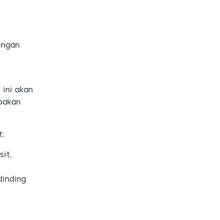
engan
s
 ini akan
pakan
t:
it,
inding