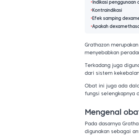
Indikasi penggunaa
Kontraindikasi
Efek samping dexam
Apakah dexamethason
Grathazon merupaka
menyebabkan perada
Terkadang juga diguna
dari sistem kekebalan
Obat ini juga ada dal
fungsi selengkapnya d
Mengenal oba
Pada dasarnya Grath
digunakan sebagai anti