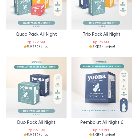
Quad Pack All Night
Trio Pack All Night
Rp
122.500
Rp
93.600
5.0
|
270 terjual
5.0
|
254 terjual
Duo Pack All Night
Pembalut All Night 6
Rp
66.100
Rp
38.800
5.0
|
259 terjual
5.0
|
545 terjual