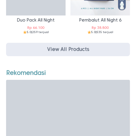
Duo Pack All Night
Pembalut All Night 6
Rp
66.100
Rp
38.800
5.0
|
259 terjual
5.0
|
535 terjual
View All Products
Rekomendasi