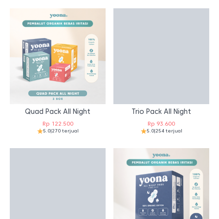
Quad Pack All Night
Trio Pack All Night
Rp
122.500
Rp
93.600
5.0
|
270 terjual
5.0
|
254 terjual