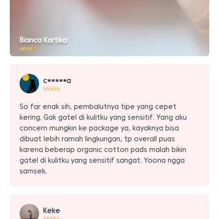
Bianca Kartika
Peringkat
10
5.00
dari 5
berdasarkan
penilaian
c*****a
pelanggan
So far enak sih, pembalutnya tipe yang cepet
kering. Gak gatel di kulitku yang sensitif. Yang aku
concern mungkin ke package ya, kayaknya bisa
dibuat lebih ramah lingkungan, tp overall puas
karena beberap organic cotton pads malah bikin
gatel di kulitku yang sensitif sangat. Yoona ngga
samsek.
Keke