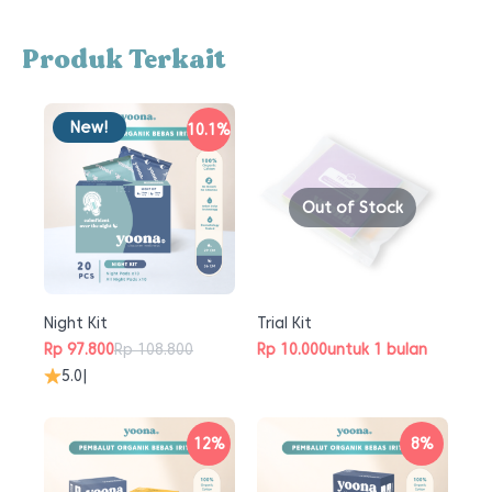
Produk Terkait
New!
10.1%
Out of Stock
Night Kit
Trial Kit
Rp
97.800
Rp
108.800
Rp
10.000
untuk 1 bulan
Harga
Harga
5.0
|
aslinya
saat
adalah:
ini
Rp 108.800.
adalah:
12%
8%
Rp 97.800.