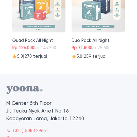
Quad Pack All Night
Duo Pack All Night
Rp
126.000
Rp
143.200
Rp
71.800
Rp
75.600
Harga
Harga
Harga
Harga
5.0
|
270 terjual
5.0
|
259 terjual
aslinya
saat
aslinya
saat
adalah:
ini
adalah:
ini
Rp 143.200.
adalah:
Rp 75.600.
adalah:
Rp 126.000.
Rp 71.800.
M Center 5th Floor
Jl. Teuku Nyak Arief No.16
Kebayoran Lama, Jakarta 12240
(021) 5088 2965