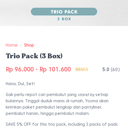
Home
/
Shop
Trio Pack (3 Box)
Rp
96.000
-
Rp
101.600
5.0
(60)
Peringkat
60
4.97
dari 5
Hana, Dul, Set!
berdasarkan
penilaian
pelanggan
Gak perlu repot cari pembalut yang
stand by
setiap
bulannya. Tinggal duduk manis di rumah, Yoona akan
kirimkan paket pembalut lengkap dari pantyliner,
pembalut harian, hingga pembalut malam.
SAVE 5% OFF for this trio pack, including 3 packs of pads