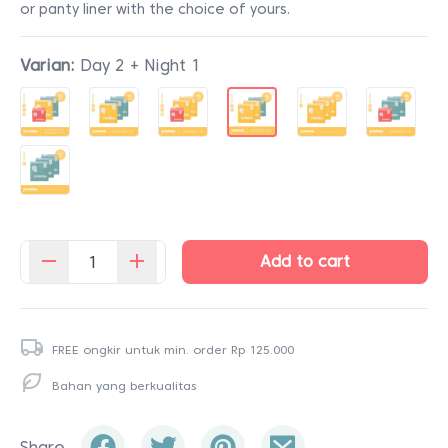
or panty liner with the choice of yours.
Varian:
Day 2 + Night 1
Add to cart
Kuantitas
Trio
Pack
(3
FREE ongkir untuk min. order
Rp
125.000
Box)
Bahan yang berkualitas
Share