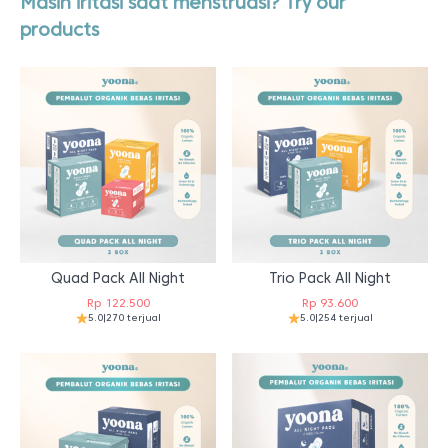
Masih iritasi saat menstruasi? Try our
products
Quad Pack All Night
Trio Pack All Night
Rp
122.500
Rp
93.600
5.0
|
270 terjual
5.0
|
254 terjual