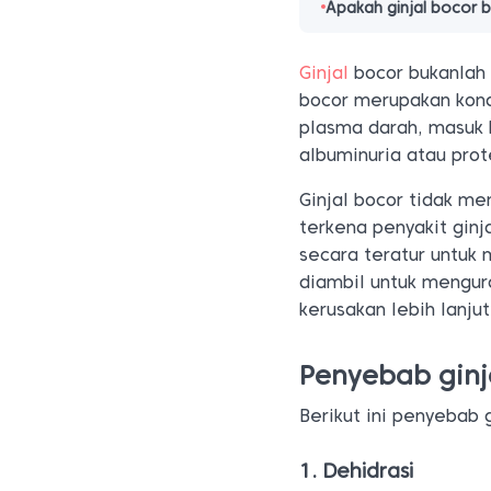
Apakah ginjal bocor 
Ginjal
bocor bukanlah p
bocor merupakan kond
plasma darah, masuk 
albuminuria atau prot
Ginjal bocor tidak me
terkena penyakit ginj
secara teratur untuk 
diambil untuk mengura
kerusakan lebih lanjut
Penyebab ginj
Berikut ini penyebab g
1. Dehidrasi