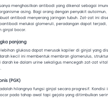
sanya menghasilkan antibodi yang dikenal sebagai imun
rganisme asing. Bagi orang dengan penyakit autoimun,
uat antibodi menyerang jaringan tubuh. Zat-zat ini dis
toantibodi melukai glomeruli, peradangan dapat terjadi,
 ginjal bocor.
ngka panjang
lebihan glukosa dapat merusak kapiler di ginjal yang di
darah kecil ini membentuk membran glomerulus, struktu
 darah ke dalam urine sekaligus mencegah zat-zat vital
.
ronis (PGK)
 adalah hilangnya fungsi ginjal secara progresif. Kondisi 
cor pada tahap awal tapi gejala yang ditimbulkan serin