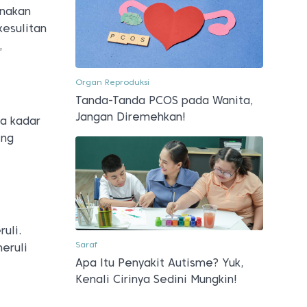
unakan
kesulitan
,
Organ Reproduksi
Tanda-Tanda PCOS pada Wanita,
Jangan Diremehkan!
a kadar
ing
uli.
Saraf
eruli
Apa Itu Penyakit Autisme? Yuk,
Kenali Cirinya Sedini Mungkin!