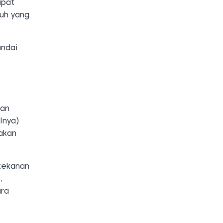
apat
buh yang
andai
kan
lnya)
 akan
 tekanan
,
ara