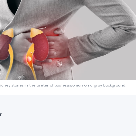
n kidney stones in the ureter of businesswoman on a gray background.
r