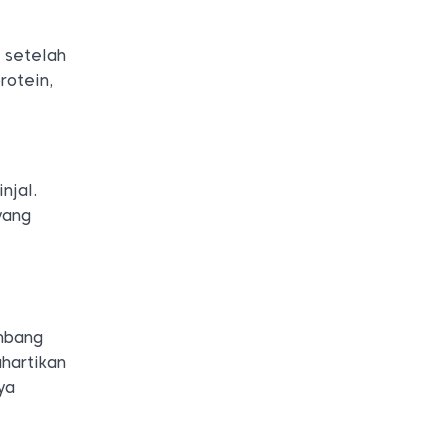
 setelah
rotein,
njal.
yang
embang
hartikan
ya