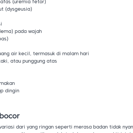
afas (uremia fetor)
ut (dysgeusia)
i
dema) pada wajah
pas)
uang air kecil, termasuk di malam hari
 kaki, atau punggung atas
 makan
ap dingin
 bocor
ariasi dari yang ringan seperti merasa badan tidak ny