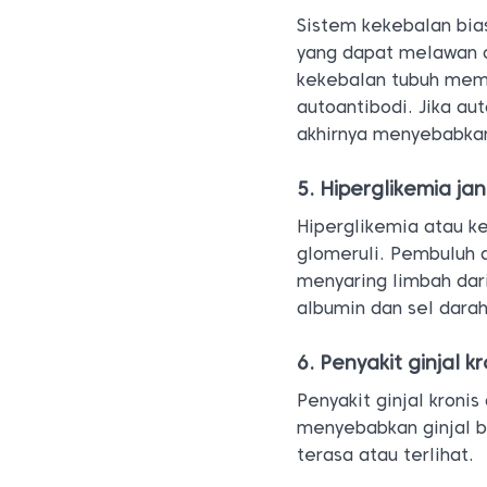
Sistem kekebalan bia
yang dapat melawan o
kekebalan tubuh memb
autoantibodi. Jika au
akhirnya menyebabkan
5. Hiperglikemia ja
Hiperglikemia atau ke
glomeruli. Pembuluh 
menyaring limbah dari
albumin dan sel darah
6. Penyakit ginjal k
Penyakit ginjal kronis
menyebabkan ginjal bo
terasa atau terlihat.