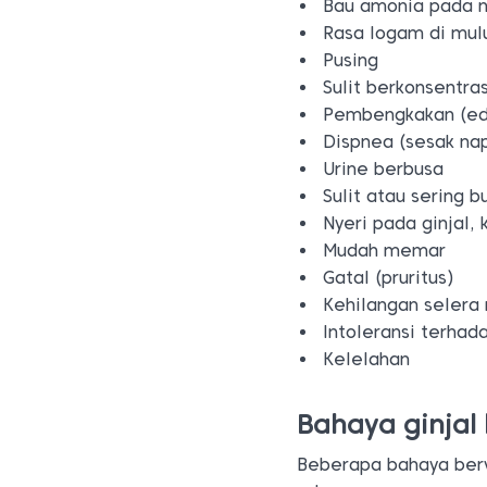
Bau amonia pada n
Rasa logam di mul
Pusing
Sulit berkonsentras
Pembengkakan (e
Dispnea (sesak na
Urine berbusa
Sulit atau sering b
Nyeri pada ginjal,
Mudah memar
Gatal (pruritus)
Kehilangan selera
Intoleransi terhad
Kelelahan
Bahaya ginjal
Beberapa bahaya berv