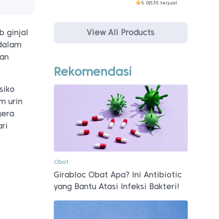
5.0
|
535 terjual
View All Products
b ginjal
 dalam
gan
Rekomendasi
siko
m urin
gera
ri
Obat
Girabloc Obat Apa? Ini Antibiotic
yang Bantu Atasi Infeksi Bakteri!