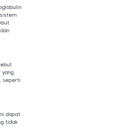
oglobulin
 sistem
ebut
 dan
sebut
r yang
, seperti
ini dapat
g tidak