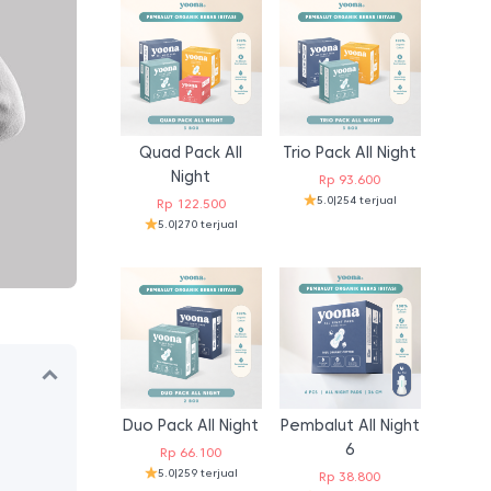
Quad Pack All
Trio Pack All Night
Night
Rp
93.600
5.0
|
254 terjual
Rp
122.500
5.0
|
270 terjual
Duo Pack All Night
Pembalut All Night
6
Rp
66.100
5.0
|
259 terjual
Rp
38.800