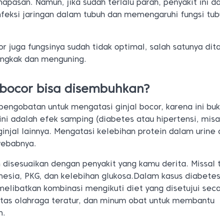
pasan. Namun, jika sudah terlalu parah, penyakit ini d
nfeksi jaringan dalam tubuh dan memengaruhi fungsi tu
or juga fungsinya sudah tidak optimal, salah satunya dit
ngkak dan menguning.
 bocor bisa disembuhkan?
pengobatan untuk mengatasi ginjal bocor, karena ini bu
 ini adalah efek samping (diabetes atau hipertensi, misa
ginjal lainnya. Mengatasi kelebihan protein dalam urine
yebabnya.
 disesuaikan dengan penyakit yang kamu derita. Missal
mesia, PKG, dan kelebihan glukosa.Dalam kasus diabetes
elibatkan kombinasi mengikuti diet yang disetujui sec
itas olahraga teratur, dan minum obat untuk membantu
h.