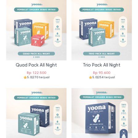
Quad Pack All Night
Trio Pack All Night
Rp
122.500
Rp
93.600
5.0
|
270 terjual
5.0
|
254 terjual