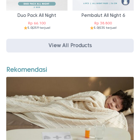
Duo Pack All Night
Pembalut All Night 6
Rp
66.100
Rp
38.800
5.0
|
259 terjual
5.0
|
535 terjual
View All Products
Rekomendasi