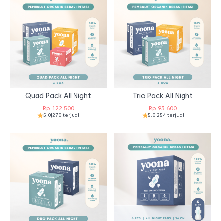
Quad Pack All Night
Trio Pack All Night
Rp
122.500
Rp
93.600
5.0
|
270 terjual
5.0
|
254 terjual