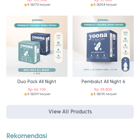
5.0
|
270 terjual
5.0
|
254 terjual
Duo Pack All Night
Pembalut All Night 6
Rp
66.100
Rp
38.800
5.0
|
259 terjual
5.0
|
535 terjual
View All Products
Rekomendasi