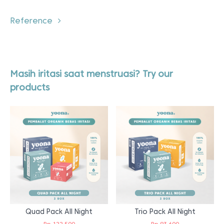
Reference
Masih iritasi saat menstruasi? Try our
products
Quad Pack All Night
Trio Pack All Night
Rp
122.500
Rp
93.600