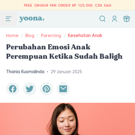
FREE ONGKIR MIN ORDER RP 125.000.
CEK S&K
Home
/
Blog
/
Parenting
/
Kesehatan Anak
Perubahan Emosi Anak
Perempuan Ketika Sudah Baligh
Thania Kusmalinda
•
29 Januari 2025