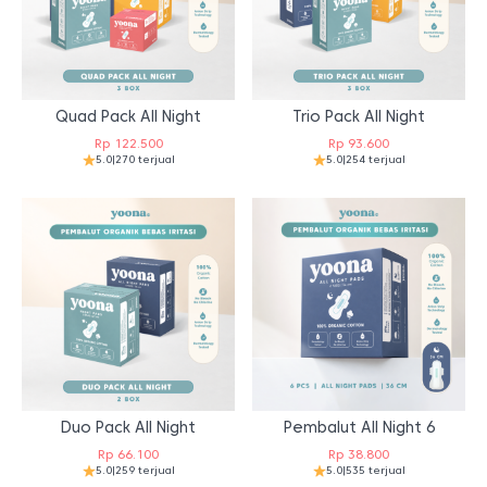
Quad Pack All Night
Trio Pack All Night
Rp
122.500
Rp
93.600
5.0
|
270 terjual
5.0
|
254 terjual
Duo Pack All Night
Pembalut All Night 6
Rp
66.100
Rp
38.800
5.0
|
259 terjual
5.0
|
535 terjual